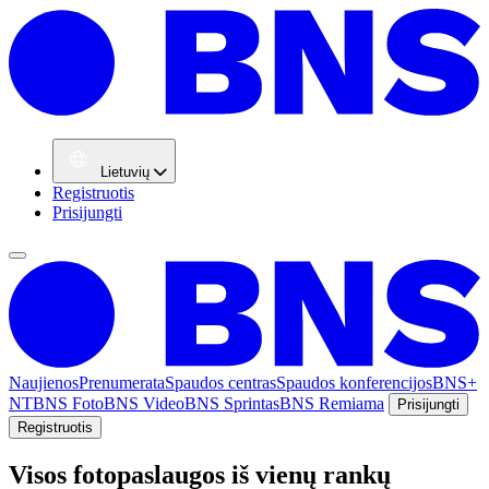
Lietuvių
Registruotis
Prisijungti
Naujienos
Prenumerata
Spaudos centras
Spaudos konferencijos
BNS+
NT
BNS Foto
BNS Video
BNS Sprintas
BNS Remiama
Prisijungti
Registruotis
Visos fotopaslaugos iš vienų rankų