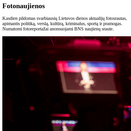
Fotonaujienos
Kasdien pildomas svarbiausių Lietuvos dienos aktualijų fotosrautas,
apimantis politiką, verslą, kultūrą, kriminalus, sportą ir pramogas.
Numatomi fotoreportažai anonsuojami BNS naujienų sraute.