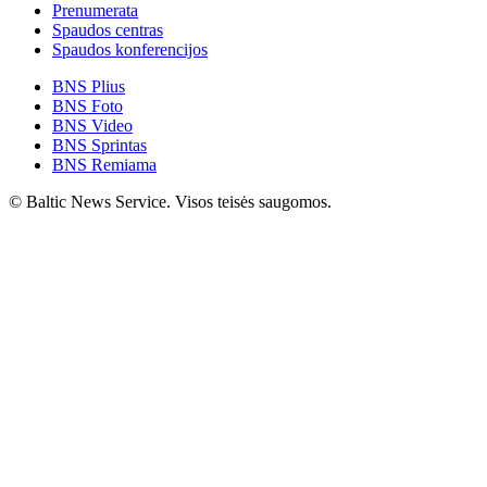
Prenumerata
Spaudos centras
Spaudos konferencijos
BNS Plius
BNS Foto
BNS Video
BNS Sprintas
BNS Remiama
© Baltic News Service. Visos teisės saugomos.