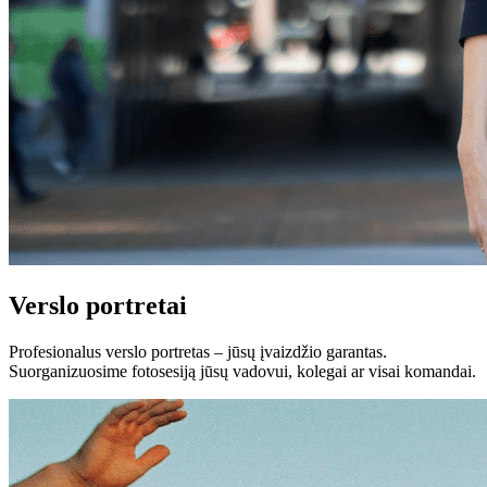
Verslo portretai
Profesionalus verslo portretas – jūsų įvaizdžio garantas.
Suorganizuosime fotosesiją jūsų vadovui, kolegai ar visai komandai.