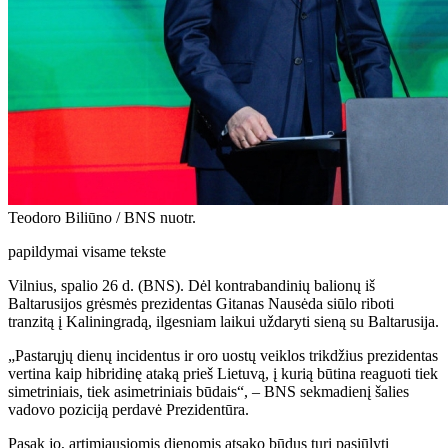
Teodoro Biliūno / BNS nuotr.
papildymai visame tekste
Vilnius, spalio 26 d. (BNS). Dėl kontrabandinių balionų iš
Baltarusijos grėsmės prezidentas Gitanas Nausėda siūlo riboti
tranzitą į Kaliningradą, ilgesniam laikui uždaryti sieną su Baltarusija.
„Pastarųjų dienų incidentus ir oro uostų veiklos trikdžius prezidentas
vertina kaip hibridinę ataką prieš Lietuvą, į kurią būtina reaguoti tiek
simetriniais, tiek asimetriniais būdais“, – BNS sekmadienį šalies
vadovo poziciją perdavė Prezidentūra.
Pasak jo, artimiausiomis dienomis atsako būdus turi pasiūlyti