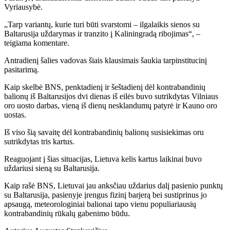
Vyriausybė.
„Tarp variantų, kurie turi būti svarstomi – ilgalaikis sienos su
Baltarusija uždarymas ir tranzito į Kaliningradą ribojimas“, –
teigiama komentare.
Antradienį šalies vadovas šiais klausimais šaukia tarpinstitucinį
pasitarimą.
Kaip skelbė BNS, penktadienį ir šeštadienį dėl kontrabandinių
balionų iš Baltarusijos dvi dienas iš eilės buvo sutrikdytas Vilniaus
oro uosto darbas, vieną iš dienų nesklandumų patyrė ir Kauno oro
uostas.
Iš viso šią savaitę dėl kontrabandinių balionų susisiekimas oru
sutrikdytas tris kartus.
Reaguojant į šias situacijas, Lietuva kelis kartus laikinai buvo
uždariusi sieną su Baltarusija.
Kaip rašė BNS, Lietuvai jau anksčiau uždarius dalį pasienio punktų
su Baltarusija, pasienyje įrengus fizinį barjerą bei sustiprinus jo
apsaugą, meteorologiniai balionai tapo vienu populiariausių
kontrabandinių rūkalų gabenimo būdu.