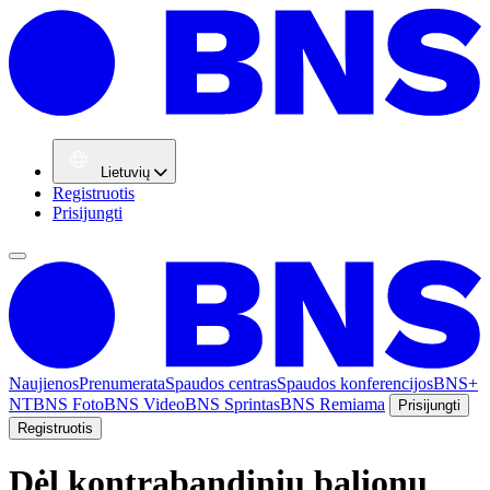
Lietuvių
Registruotis
Prisijungti
Naujienos
Prenumerata
Spaudos centras
Spaudos konferencijos
BNS+
NT
BNS Foto
BNS Video
BNS Sprintas
BNS Remiama
Prisijungti
Registruotis
Dėl kontrabandinių balionų