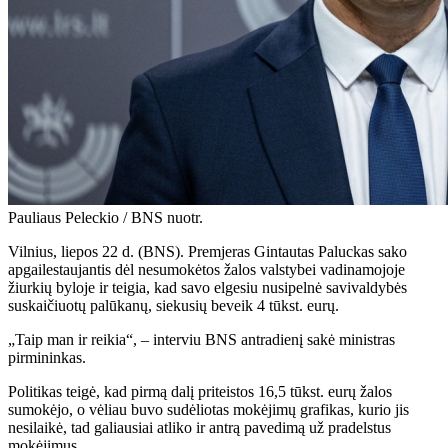
Pauliaus Peleckio / BNS nuotr.
Vilnius, liepos 22 d. (BNS). Premjeras Gintautas Paluckas sako
apgailestaujantis dėl nesumokėtos žalos valstybei vadinamojoje
žiurkių byloje ir teigia, kad savo elgesiu nusipelnė savivaldybės
suskaičiuotų palūkanų, siekusių beveik 4 tūkst. eurų.
„Taip man ir reikia“, – interviu BNS antradienį sakė ministras
pirmininkas.
Politikas teigė, kad pirmą dalį priteistos 16,5 tūkst. eurų žalos
sumokėjo, o vėliau buvo sudėliotas mokėjimų grafikas, kurio jis
nesilaikė, tad galiausiai atliko ir antrą pavedimą už pradelstus
mokėjimus.