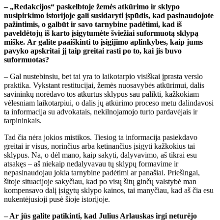
– „Redakcijos“ paskelbtoje žemės atkūrimo ir sklypo
nusipirkimo istorijoje gali susidaryti įspūdis, kad pasinaudojote
pažintimis, o galbūt ir savo tarnybine padėtimi, kad iš
paveldėtojų iš karto įsigytumėte šviežiai suformuotą sklypą
miške.
Ar galite paaiškinti to įsigijimo aplinkybes, kaip jums
pavyko apskritai jį taip greitai rasti po to, kai jis buvo
suformuotas?
– Gal nustebinsiu, bet tai yra to laikotarpio visiškai įprasta verslo
praktika. Vykstant restitucijai, žemės nuosavybės atkūrimui, dalis
savininkų norėdavo tos atkurtus sklypus sau palikti, kažkokiam
vėlesniam laikotarpiui, o dalis jų atkūrimo proceso metu dalindavosi
ta informacija su advokatais, nekilnojamojo turto pardavėjais ir
tarpininkais.
Tad čia nėra jokios mistikos. Tiesiog ta informacija pasiekdavo
greitai ir visus, norinčius arba ketinančius įsigyti kažkokius tai
sklypus. Na, o dėl mano, kaip sakyti, dalyvavimo, aš tikrai esu
atsakęs – aš niekaip nedalyvavau tų sklypų formavime ir
nepasinaudojau jokia tarnybine padėtimi ar panašiai. Priešingai,
šitoje situacijoje sakyčiau, kad po visų šitų ginčų valstybė man
kompensavo dalį įsigytų sklypo kainos, tai manyčiau, kad aš čia esu
nukentėjusioji pusė šioje istorijoje.
– Ar jūs galite patikinti, kad Julius Arlauskas irgi neturėjo