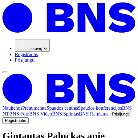
Lietuvių
Registruotis
Prisijungti
Naujienos
Prenumerata
Spaudos centras
Spaudos konferencijos
BNS+
NT
BNS Foto
BNS Video
BNS Sprintas
BNS Remiama
Prisijungti
Registruotis
Gintautas Paluckas apie