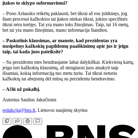
įtakos to sklypo suformavimui?
– Pono Arlausko reikėtų paklausti, bet tikrai aš esu įsitikinęs, jog
šiam procesui kažkokios tai įtakos niekas tikrai, jokios specifinės
tikrai nėra turėjęs. Tai yra mano toks žinojimas. Taip, tai 16 metų,
bet tai yra mano žinojimas, mano informacija šiandien.
– Paskutinis klausimas, ar manote, kad prezidentas yra
nusipelnęs kažkokių papildomų paaiškinimų apie jus ir jeigu
taip, tai kada juos pateiksite?
– Su prezidentu mes bendraujame labai dalykiškai. Kiekvieną kartą,
jeigu turi kažkokių klausimų, aš stengiuosi juos atsakyti taip
išsamiai, kokią informaciją tuo metu turiu. Tai tikrai neturiu
kažkokių tai abejonių dėl mūsų su prezidentu bendravimo.
– Ačiū už pokalbį.
Autorius Saulius Jakučionis
redakcija@bns.lt
, Lietuvos naujienų skyrius