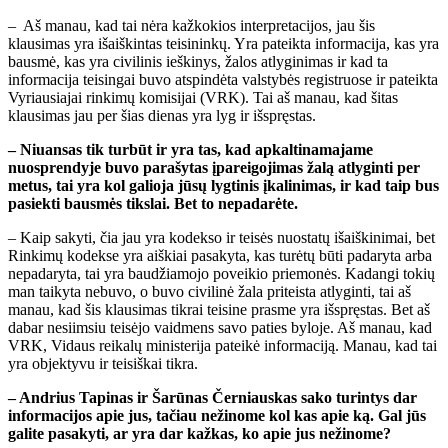
– Aš manau, kad tai nėra kažkokios interpretacijos, jau šis
klausimas yra išaiškintas teisininkų. Yra pateikta informacija, kas yra
bausmė, kas yra civilinis ieškinys, žalos atlyginimas ir kad ta
informacija teisingai buvo atspindėta valstybės registruose ir pateikta
Vyriausiajai rinkimų komisijai (VRK). Tai aš manau, kad šitas
klausimas jau per šias dienas yra lyg ir išspręstas.
– Niuansas tik turbūt ir yra tas, kad apkaltinamajame
nuosprendyje buvo parašytas įpareigojimas žalą atlyginti per
metus, tai yra kol galioja jūsų lygtinis įkalinimas, ir kad taip bus
pasiekti bausmės tikslai.
Bet to nepadarėte.
– Kaip sakyti, čia jau yra kodekso ir teisės nuostatų išaiškinimai, bet
Rinkimų kodekse yra aiškiai pasakyta, kas turėtų būti padaryta arba
nepadaryta, tai yra baudžiamojo poveikio priemonės. Kadangi tokių
man taikyta nebuvo, o buvo civilinė žala priteista atlyginti, tai aš
manau, kad šis klausimas tikrai teisine prasme yra išspręstas. Bet aš
dabar nesiimsiu teisėjo vaidmens savo paties byloje. Aš manau, kad
VRK, Vidaus reikalų ministerija pateikė informaciją. Manau, kad tai
yra objektyvu ir teisiškai tikra.
– Andrius Tapinas ir Šarūnas Černiauskas sako turintys dar
informacijos apie jus, tačiau nežinome kol kas apie ką. Gal jūs
galite pasakyti, ar yra dar kažkas, ko apie jus nežinome?