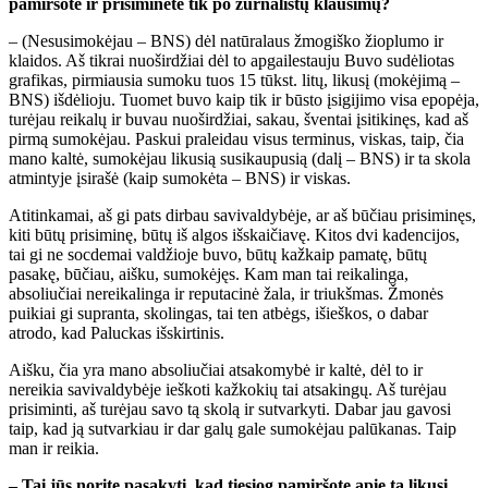
pamiršote ir prisiminėte tik po žurnalistų klausimų?
– (Nesusimokėjau – BNS) dėl natūralaus žmogiško žioplumo ir
klaidos. Aš tikrai nuoširdžiai dėl to apgailestauju Buvo sudėliotas
grafikas, pirmiausia sumoku tuos 15 tūkst. litų, likusį (mokėjimą –
BNS) išdėlioju. Tuomet buvo kaip tik ir būsto įsigijimo visa epopėja,
turėjau reikalų ir buvau nuoširdžiai, sakau, šventai įsitikinęs, kad aš
pirmą sumokėjau. Paskui praleidau visus terminus, viskas, taip, čia
mano kaltė, sumokėjau likusią susikaupusią (dalį – BNS) ir ta skola
atmintyje įsirašė (kaip sumokėta – BNS) ir viskas.
Atitinkamai, aš gi pats dirbau savivaldybėje, ar aš būčiau prisiminęs,
kiti būtų prisiminę, būtų iš algos išskaičiavę. Kitos dvi kadencijos,
tai gi ne socdemai valdžioje buvo, būtų kažkaip pamatę, būtų
pasakę, būčiau, aišku, sumokėjęs. Kam man tai reikalinga,
absoliučiai nereikalinga ir reputacinė žala, ir triukšmas. Žmonės
puikiai gi supranta, skolingas, tai ten atbėgs, išieškos, o dabar
atrodo, kad Paluckas išskirtinis.
Aišku, čia yra mano absoliučiai atsakomybė ir kaltė, dėl to ir
nereikia savivaldybėje ieškoti kažkokių tai atsakingų. Aš turėjau
prisiminti, aš turėjau savo tą skolą ir sutvarkyti. Dabar jau gavosi
taip, kad ją sutvarkiau ir dar galų gale sumokėjau palūkanas. Taip
man ir reikia.
– Tai jūs norite pasakyti, kad tiesiog pamiršote apie tą likusį