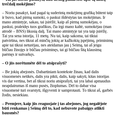
trečdalį mokėjimo?
– Noriu pasakyt, kad pagal tą suderintą mokėjimų grafiką būtent taip
ir buvo, kad pirmą sumoki, o paskui išdėstytas tas mokėjimas. Ir
mano atmintyje, sakau, tai įsirėžė, kaip aš pirmą sumokėjau, o
paskui, praleidęs tuos grafikus, čia irgi mano kaltė, sumokėjau (man
atrodė – BNS) likusią dalį. Tai mano atmintyje tai yra taip įsirėžę.
Tai yra sena istorija, 11 metų. Nu tai, kaip sakoma, tai tiktai
patvirtina, nes tikrai aš minčių jokių ar kažkokių įspėjimų, priminimų
apie tai tikrai neturėjau, nes ateidamas jau į Seimą, tai aš jeigu
būčiau žinojęs ir būčiau prisiminęs, tai gi būčiau šitą klausimą
paėmęs ir sutvarkęs.
– O jūs norėtumėte dėl to atsiprašyti?
– Be jokių abejonės. Dabartiniam kontekste žinau, kad dalis
visuomenės netikės, dalis yra pikti, dalis, kaip sakyti, kitas istorijas
vis dar vertina, bet aš tikrai noriu atsiprašyti, tai yra labai apmaudus
neapdairumas iš mano pusės, žioplumas. Dėl to dabar visa
visuomenė turi svarstyti, išgyventi ir samprotauti. To tikrai aš, garbės
žodis, nesiekiau.
– Premjere, kaip jūs reaguojate į tas abejones, jog negalėjote
būti renkamas į Seimą dėl to, kad nebuvote pabaigęs atlikti
bausmės?