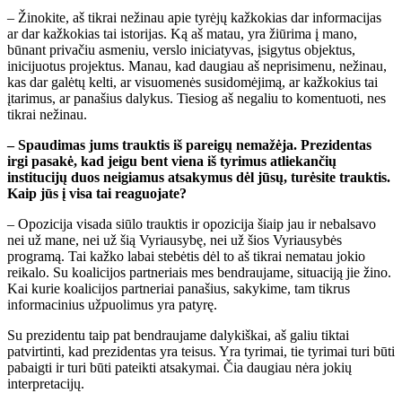
– Žinokite, aš tikrai nežinau apie tyrėjų kažkokias dar informacijas
ar dar kažkokias tai istorijas. Ką aš matau, yra žiūrima į mano,
būnant privačiu asmeniu, verslo iniciatyvas, įsigytus objektus,
inicijuotus projektus. Manau, kad daugiau aš neprisimenu, nežinau,
kas dar galėtų kelti, ar visuomenės susidomėjimą, ar kažkokius tai
įtarimus, ar panašius dalykus. Tiesiog aš negaliu to komentuoti, nes
tikrai nežinau.
– Spaudimas jums trauktis iš pareigų nemažėja. Prezidentas
irgi pasakė, kad jeigu bent viena iš tyrimus atliekančių
institucijų duos neigiamus atsakymus dėl jūsų, turėsite trauktis.
Kaip jūs į visa tai reaguojate?
– Opozicija visada siūlo trauktis ir opozicija šiaip jau ir nebalsavo
nei už mane, nei už šią Vyriausybę, nei už šios Vyriausybės
programą. Tai kažko labai stebėtis dėl to aš tikrai nematau jokio
reikalo. Su koalicijos partneriais mes bendraujame, situaciją jie žino.
Kai kurie koalicijos partneriai panašius, sakykime, tam tikrus
informacinius užpuolimus yra patyrę.
Su prezidentu taip pat bendraujame dalykiškai, aš galiu tiktai
patvirtinti, kad prezidentas yra teisus. Yra tyrimai, tie tyrimai turi būti
pabaigti ir turi būti pateikti atsakymai. Čia daugiau nėra jokių
interpretacijų.