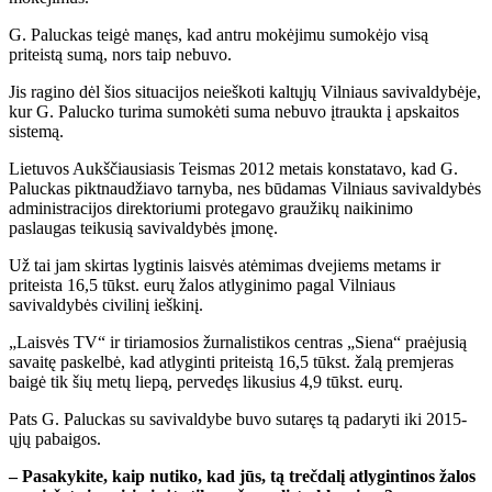
G. Paluckas teigė manęs, kad antru mokėjimu sumokėjo visą
priteistą sumą, nors taip nebuvo.
Jis ragino dėl šios situacijos neieškoti kaltųjų Vilniaus savivaldybėje,
kur G. Palucko turima sumokėti suma nebuvo įtraukta į apskaitos
sistemą.
Lietuvos Aukščiausiasis Teismas 2012 metais konstatavo, kad G.
Paluckas piktnaudžiavo tarnyba, nes būdamas Vilniaus savivaldybės
administracijos direktoriumi protegavo graužikų naikinimo
paslaugas teikusią savivaldybės įmonę.
Už tai jam skirtas lygtinis laisvės atėmimas dvejiems metams ir
priteista 16,5 tūkst. eurų žalos atlyginimo pagal Vilniaus
savivaldybės civilinį ieškinį.
„Laisvės TV“ ir tiriamosios žurnalistikos centras „Siena“ praėjusią
savaitę paskelbė, kad atlyginti priteistą 16,5 tūkst. žalą premjeras
baigė tik šių metų liepą, pervedęs likusius 4,9 tūkst. eurų.
Pats G. Paluckas su savivaldybe buvo sutaręs tą padaryti iki 2015-
ųjų pabaigos.
– Pasakykite, kaip nutiko, kad jūs, tą trečdalį atlygintinos žalos