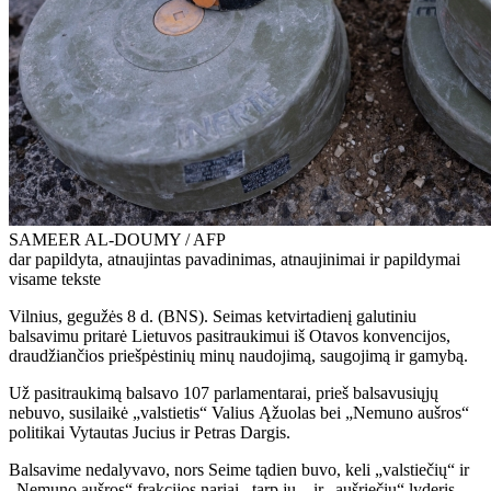
SAMEER AL-DOUMY / AFP
dar papildyta, atnaujintas pavadinimas, atnaujinimai ir papildymai
visame tekste
Vilnius, gegužės 8 d. (BNS). Seimas ketvirtadienį galutiniu
balsavimu pritarė Lietuvos pasitraukimui iš Otavos konvencijos,
draudžiančios priešpėstinių minų naudojimą, saugojimą ir gamybą.
Už pasitraukimą balsavo 107 parlamentarai, prieš balsavusiųjų
nebuvo, susilaikė „valstietis“ Valius Ąžuolas bei „Nemuno aušros“
politikai Vytautas Jucius ir Petras Dargis.
Balsavime nedalyvavo, nors Seime tądien buvo, keli „valstiečių“ ir
„Nemuno aušros“ frakcijos nariai, tarp jų – ir „aušriečių“ lyderis