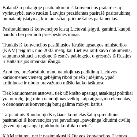
Balandžio pabaigoje pasitraukimui iš konvencijos pratarė estų
vyriausybė, savo ruožtu Latvijos prezidentas pasirašė pasitraukimą
numatantį įstatymą, kurį anksčiau priėmė šalies parlamentas.
Pasitraukimas iš konvencijos leistų Lietuvai įsigyti, gaminti, kaupti,
naudoti bei perduoti priešpėstines minas.
Trauktis iš konvencijos pasiūliusios Krašto apsaugos ministerijos
(KAM) teigimu, nuo 2003 metų, kai Lietuva ratifikavo dokumentą,
saugumo situacija regione iš esmės pablogėjo, o grėsmės iš Rusijos
ir Baltarusijos smarkiai išaugo.
Anot jos, priešpėstinių minų naudojimas padidintų Lietuvos
kariuomenės vienetų gebėjimą riboti priešo judėjimą, ypač
kritiniuose ir riboto pravažumo mūšio lauko taškuose.
Tiek kariuomenės atstovai, tiek už krašto apsaugą atsakingi politikai
yra nurodę, jog minų naudojimas veiktų kaip atgrasymo elementas,
o denonsavus konvenciją būtų galima mokyti karius.
Tarptautinis Raudonojo Kryžiaus komitetas šalių sprendimus
pasitraukti iš konvencijos yra pavadinęs „pavojinga kliūtimi civilių
gyventojų apsaugai ginkluoto konflikto metu“.
KAM teigimu, net ir pasitraukusi iš Otavos konvencijos, Lietuva