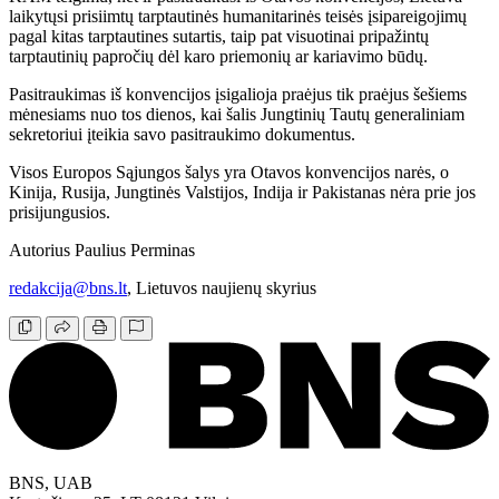
laikytųsi prisiimtų tarptautinės humanitarinės teisės įsipareigojimų
pagal kitas tarptautines sutartis, taip pat visuotinai pripažintų
tarptautinių papročių dėl karo priemonių ar kariavimo būdų.
Pasitraukimas iš konvencijos įsigalioja praėjus tik praėjus šešiems
mėnesiams nuo tos dienos, kai šalis Jungtinių Tautų generaliniam
sekretoriui įteikia savo pasitraukimo dokumentus.
Visos Europos Sąjungos šalys yra Otavos konvencijos narės, o
Kinija, Rusija, Jungtinės Valstijos, Indija ir Pakistanas nėra prie jos
prisijungusios.
Autorius Paulius Perminas
redakcija@bns.lt
, Lietuvos naujienų skyrius
BNS, UAB