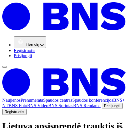
Lietuvių
Registruotis
Prisijungti
Naujienos
Prenumerata
Spaudos centras
Spaudos konferencijos
BNS+
NT
BNS Foto
BNS Video
BNS Sprintas
BNS Remiama
Prisijungti
Registruotis
Lietuva apsisprendė trauktis iš