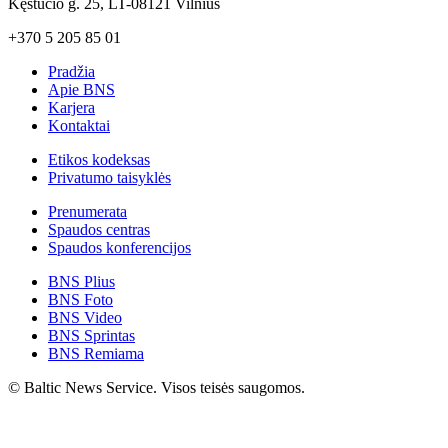
Kęstučio g. 25, LT-08121 Vilnius
+370 5 205 85 01
Pradžia
Apie BNS
Karjera
Kontaktai
Etikos kodeksas
Privatumo taisyklės
Prenumerata
Spaudos centras
Spaudos konferencijos
BNS Plius
BNS Foto
BNS Video
BNS Sprintas
BNS Remiama
© Baltic News Service. Visos teisės saugomos.