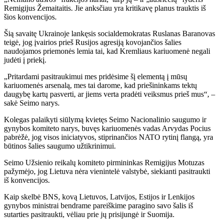
Remigijus Žemaitaitis. Jie anksčiau yra kritikavę planus trauktis iš
šios konvencijos.
Šią savaitę Ukrainoje lankęsis socialdemokratas Ruslanas Baranovas
teigė, jog įvairios prieš Rusijos agresiją kovojančios šalies
naudojamos priemonės lemia tai, kad Kremliaus kariuomenė negali
judėti į priekį.
„Pritardami pasitraukimui mes pridėsime šį elementą į mūsų
kariuomenės arsenalą, mes tai darome, kad priešininkams tektų
daugybę kartų pasverti, ar jiems verta pradėti veiksmus prieš mus“, –
sakė Seimo narys.
Kolegas palaikyti siūlymą kvietęs Seimo Nacionalinio saugumo ir
gynybos komiteto narys, buvęs kariuomenės vadas Arvydas Pocius
pabrėžė, jog visos iniciatyvos, stiprinančios NATO rytinį flangą, yra
būtinos šalies saugumo užtikrinimui.
Seimo Užsienio reikalų komiteto pirmininkas Remigijus Motuzas
pažymėjo, jog Lietuva nėra vienintelė valstybė, siekianti pasitraukti
iš konvencijos.
Kaip skelbė BNS, kovą Lietuvos, Latvijos, Estijos ir Lenkijos
gynybos ministrai bendrame pareiškime paragino savo šalis iš
sutarties pasitraukti, vėliau prie jų prisijungė ir Suomija.