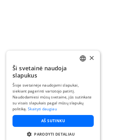
×
Ši svetainė naudoja
LITHUANIAN
slapukus
ENGLISH
Šioje svetainėje naudojami slapukai,
siekiant pagerinti vartotojo patirtį.
Naudodamiesi mūsų svetaine, jūs sutinkate
su visais slapukais pagal mūsų slapukų
politiką.
Skaityti daugiau
AŠ SUTINKU
PARODYTI DETALIAU