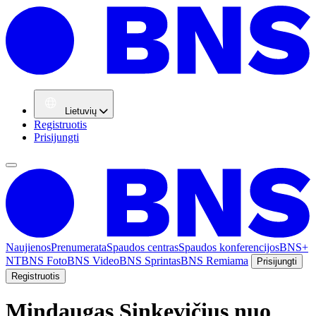
Lietuvių
Registruotis
Prisijungti
Naujienos
Prenumerata
Spaudos centras
Spaudos konferencijos
BNS+
NT
BNS Foto
BNS Video
BNS Sprintas
BNS Remiama
Prisijungti
Registruotis
Mindaugas Sinkevičius nuo