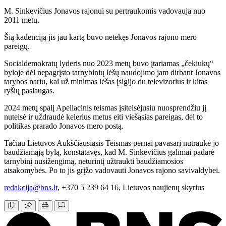
M. Sinkevičius Jonavos rajonui su pertraukomis vadovauja nuo
2011 metų.
Šią kadenciją jis jau kartą buvo netekęs Jonavos rajono mero
pareigų.
Socialdemokratų lyderis nuo 2023 metų buvo įtariamas „čekiukų“
byloje dėl nepagrįsto tarnybinių lėšų naudojimo jam dirbant Jonavos
tarybos nariu, kai už minimas lėšas įsigijo du televizorius ir kitas
ryšių paslaugas.
2024 metų spalį Apeliacinis teismas įsiteisėjusiu nuosprendžiu jį
nuteisė ir uždraudė kelerius metus eiti viešąsias pareigas, dėl to
politikas prarado Jonavos mero postą.
Tačiau Lietuvos Aukščiausiasis Teismas pernai pavasarį nutraukė jo
baudžiamąją bylą, konstatavęs, kad M. Sinkevičius galimai padarė
tarnybinį nusižengimą, neturintį užtraukti baudžiamosios
atsakomybės. Po to jis grįžo vadovauti Jonavos rajono savivaldybei.
redakcija@bns.lt
, +370 5 239 64 16, Lietuvos naujienų skyrius