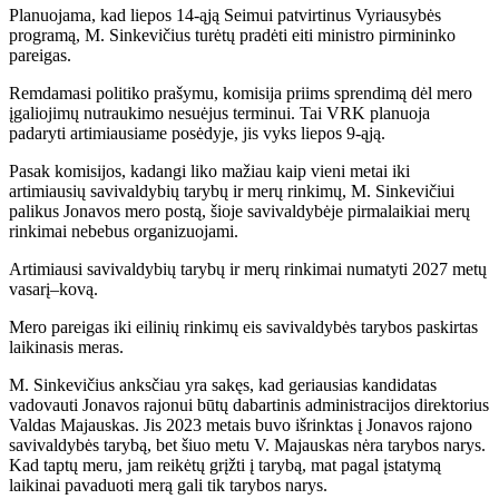
Planuojama, kad liepos 14-ąją Seimui patvirtinus Vyriausybės
programą, M. Sinkevičius turėtų pradėti eiti ministro pirmininko
pareigas.
Remdamasi politiko prašymu, komisija priims sprendimą dėl mero
įgaliojimų nutraukimo nesuėjus terminui. Tai VRK planuoja
padaryti artimiausiame posėdyje, jis vyks liepos 9-ąją.
Pasak komisijos, kadangi liko mažiau kaip vieni metai iki
artimiausių savivaldybių tarybų ir merų rinkimų, M. Sinkevičiui
palikus Jonavos mero postą, šioje savivaldybėje pirmalaikiai merų
rinkimai nebebus organizuojami.
Artimiausi savivaldybių tarybų ir merų rinkimai numatyti 2027 metų
vasarį–kovą.
Mero pareigas iki eilinių rinkimų eis savivaldybės tarybos paskirtas
laikinasis meras.
M. Sinkevičius anksčiau yra sakęs, kad geriausias kandidatas
vadovauti Jonavos rajonui būtų dabartinis administracijos direktorius
Valdas Majauskas. Jis 2023 metais buvo išrinktas į Jonavos rajono
savivaldybės tarybą, bet šiuo metu V. Majauskas nėra tarybos narys.
Kad taptų meru, jam reikėtų grįžti į tarybą, mat pagal įstatymą
laikinai pavaduoti merą gali tik tarybos narys.