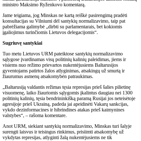
ministro Maksimo Ryženkovo komentarą.
Jame teigiama, jog Minskas ne kartą reiškė pasirengimą pradėti
konsultacijas su Vilniumi dėl santykių normalizavimo, taip pat
pabrėžiama galimybė „dirbti su parlamentarais, bet kokiomis
įgaliojimus turinčiomis Lietuvos delegacijomis“.
Sugriuvę santykiai
Tuo metu Lietuvos URM pateiktose santykių normalizavimo
sąlygose įvardinamas visų politinių kalinių paleidimas, jiems ir
visiems nuo režimo prievartos nukentėjusiems Baltarusijos
gyventojams patirtos žalos atlyginimas, atsakingų už smurtą ir
žiaurumus asmenų atsakomybėn patraukimas.
„Baltarusiją valdantis režimas tęsia represijas prieš šalies pilietinę
visuomenę, laiko žiauriomis sąlygomis įkalintus daugiau nei 1300
politinių kalinių, tęsia bendrininkišką paramą Rusijai jos neteisėtoje
agresijoje prieš Ukrainą, padeda jai apeidinėti Vakarų sankcijas,
vykdo dezinformacines ir hibrindines atakas prieš kaimynines
valstybes“, – rašoma komentare.
Anot URM, siekiant santykių normalizavimo, Minskas turi šalyje
surengti laisvus ir teisingus rinkimus, prisiimti atsakomybę už
vykdytas represijas, atlyginti žalą nukentėjusiems ne tik