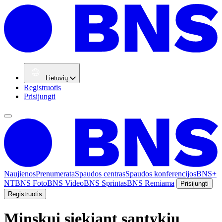
Lietuvių
Registruotis
Prisijungti
Naujienos
Prenumerata
Spaudos centras
Spaudos konferencijos
BNS+
NT
BNS Foto
BNS Video
BNS Sprintas
BNS Remiama
Prisijungti
Registruotis
Minskui siekiant santykių