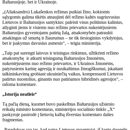
Baltarusijoje, bet ir Ukrainoje.
„(Aliaksandro) Lukašenkos režimas puikiai žino, kokiomis
sąlygomis galima tikėtis atnaujinti dėl režimo kaltės sugriuvusius
Lietuvos ir Baltarusijos santykius: paleisti visus politinius kalinius,
atlyginti jiems ir visiems nuo režimo prievartos nukentėjusiems
Baltarusijos gyventojams patirtą žalą, atsakomybėn patraukti
atsakingus už smurtą ir žiaurumus – ne tik tiesioginius vykdytojus,
bet ir įsakymus davusius asmenis“, – teigia ministerija.
„Taip pat surengti laisvus ir teisingus rinkimus, užtikrinti režimo
atsakomybę ir atkurti teisingumą Baltarusijos žmonėms,
nukentėjusiems nuo režimo prievartos, ir Ukrainos žmonėms,
patyrusiems karinę agresiją ir nusikaltimus žmogiškumui, įskaitant
talkininkavimą grobiant ukrainiečių vaikus, kompensuoti Lietuvos
patirtus nuostolius, ginantis nuo patiriamos hibridinės agresijos“, –
rašoma komentare.
„Istorija neatleis“
Tą pačią dieną, kuomet buvo paskelbtas Baltarusijos užsienio
reikalų ministro komentaras, ministerijos socialinio tinklo „X“
paskyroje pasirodė į lietuvių kalbą išverstas komentaro dalies
fragmentas.
„Paradoksas yra tas, kad patys Lietuvos gyventojai, iš kurių daugelis