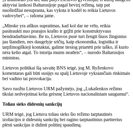
aktyviai lankosi Baltarusijoje pagal bevizį režimą, taip pat
nuoširdžiai nesupranta, kas vyksta ir kodėl to reikia Lietuvos
vadovybei“, – rašoma jame.
„Minske yra aiškus supratimas, kad kol dar ne vėlu, reikia
pasitraukti nuo prarajos krašto ir grįžti prie konstruktyvaus
bendradarbiavimo. Be to, Lietuvos pusė turi žengti šiuos žingsnius
jau šiandien, nes daugelyje sričių, kaip ekonomika, logistika ir
tarpžmogiškieji kontaktai, galime tiesiog priartėti prie taško, iš kurio
nėra kelio atgal. To istorija mums neatleis“, – nurodo Baltarusijos
ministras.
Lietuvos politikai šią savaitę BNS teigė, jog M. Ryženkovo
komentaras gali būti susijęs su spalį Lietuvoje vyksiančiais rinkimais
bei vadino tai provokacija.
Savo ruožtu Lietuvos URM pažymėjo, jog „Lukašenkos režimo
tikslai nedvejotinai kelia grėsmę Lietuvos nacionaliniam saugumui“.
Toliau sieks didesnių sankcijų
URM teigė, jog Lietuva toliau sieks šio režimo tarptautinės
izoliacijos ir didesnių sankcijų bei ragino tarptautinius partnerius
plėsti sankcijas ir didinti politinį spaudimą.