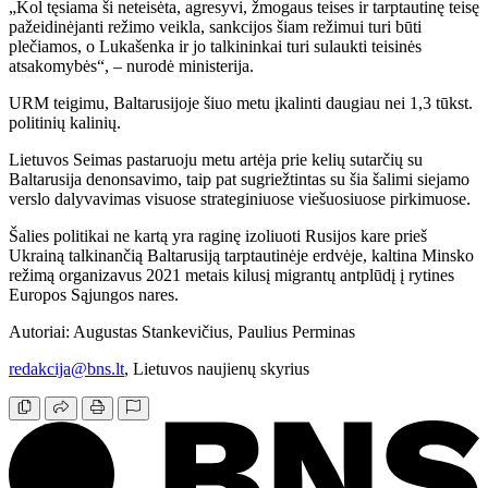
„Kol tęsiama ši neteisėta, agresyvi, žmogaus teises ir tarptautinę teisę
pažeidinėjanti režimo veikla, sankcijos šiam režimui turi būti
plečiamos, o Lukašenka ir jo talkininkai turi sulaukti teisinės
atsakomybės“, – nurodė ministerija.
URM teigimu, Baltarusijoje šiuo metu įkalinti daugiau nei 1,3 tūkst.
politinių kalinių.
Lietuvos Seimas pastaruoju metu artėja prie kelių sutarčių su
Baltarusija denonsavimo, taip pat sugriežtintas su šia šalimi siejamo
verslo dalyvavimas visuose strateginiuose viešuosiuose pirkimuose.
Šalies politikai ne kartą yra raginę izoliuoti Rusijos kare prieš
Ukrainą talkinančią Baltarusiją tarptautinėje erdvėje, kaltina Minsko
režimą organizavus 2021 metais kilusį migrantų antplūdį į rytines
Europos Sąjungos nares.
Autoriai: Augustas Stankevičius, Paulius Perminas
redakcija@bns.lt
, Lietuvos naujienų skyrius