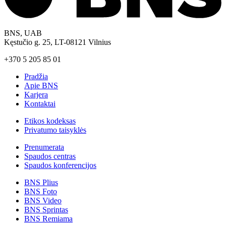
BNS, UAB
Kęstučio g. 25, LT-08121 Vilnius
+370 5 205 85 01
Pradžia
Apie BNS
Karjera
Kontaktai
Etikos kodeksas
Privatumo taisyklės
Prenumerata
Spaudos centras
Spaudos konferencijos
BNS Plius
BNS Foto
BNS Video
BNS Sprintas
BNS Remiama