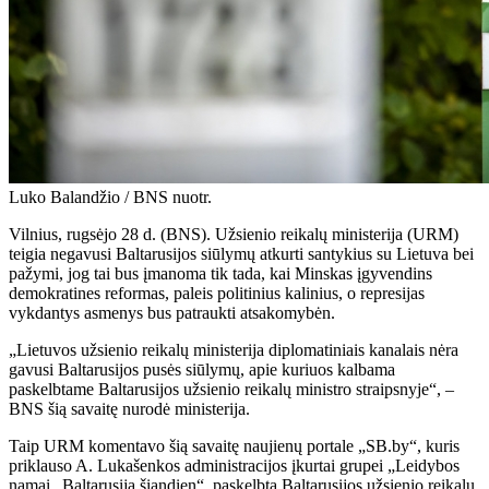
Luko Balandžio / BNS nuotr.
Vilnius, rugsėjo 28 d. (BNS). Užsienio reikalų ministerija (URM)
teigia negavusi Baltarusijos siūlymų atkurti santykius su Lietuva bei
pažymi, jog tai bus įmanoma tik tada, kai Minskas įgyvendins
demokratines reformas, paleis politinius kalinius, o represijas
vykdantys asmenys bus patraukti atsakomybėn.
„Lietuvos užsienio reikalų ministerija diplomatiniais kanalais nėra
gavusi Baltarusijos pusės siūlymų, apie kuriuos kalbama
paskelbtame Baltarusijos užsienio reikalų ministro straipsnyje“, –
BNS šią savaitę nurodė ministerija.
Taip URM komentavo šią savaitę naujienų portale „SB.by“, kuris
priklauso A. Lukašenkos administracijos įkurtai grupei „Leidybos
namai „Baltarusija šiandien“, paskelbtą Baltarusijos užsienio reikalų